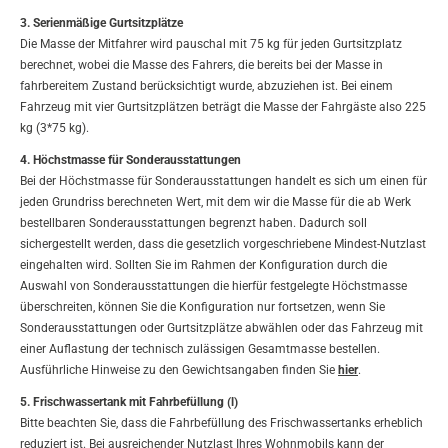
3. Serienmäßige Gurtsitzplätze
Die Masse der Mitfahrer wird pauschal mit 75 kg für jeden Gurtsitzplatz
berechnet, wobei die Masse des Fahrers, die bereits bei der Masse in
fahrbereitem Zustand berücksichtigt wurde, abzuziehen ist. Bei einem
Fahrzeug mit vier Gurtsitzplätzen beträgt die Masse der Fahrgäste also 225
kg (3*75 kg).
4. Höchstmasse für Sonderausstattungen
Bei der Höchstmasse für Sonderausstattungen handelt es sich um einen für
jeden Grundriss berechneten Wert, mit dem wir die Masse für die ab Werk
bestellbaren Sonderausstattungen begrenzt haben. Dadurch soll
sichergestellt werden, dass die gesetzlich vorgeschriebene Mindest-Nutzlast
eingehalten wird. Sollten Sie im Rahmen der Konfiguration durch die
Auswahl von Sonderausstattungen die hierfür festgelegte Höchstmasse
überschreiten, können Sie die Konfiguration nur fortsetzen, wenn Sie
Sonderausstattungen oder Gurtsitzplätze abwählen oder das Fahrzeug mit
einer Auflastung der technisch zulässigen Gesamtmasse bestellen.
Ausführliche Hinweise zu den Gewichtsangaben finden Sie
hier
.
5. Frischwassertank mit Fahrbefüllung (l)
Bitte beachten Sie, dass die Fahrbefüllung des Frischwassertanks erheblich
reduziert ist. Bei ausreichender Nutzlast Ihres Wohnmobils kann der