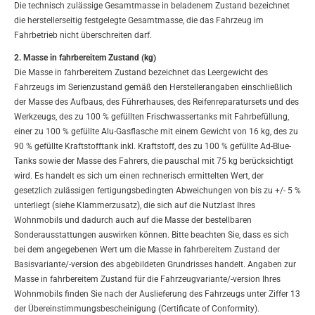
Die technisch zulässige Gesamtmasse in beladenem Zustand bezeichnet
die herstellerseitig festgelegte Gesamtmasse, die das Fahrzeug im
Fahrbetrieb nicht überschreiten darf.
2. Masse in fahrbereitem Zustand (kg)
Die Masse in fahrbereitem Zustand bezeichnet das Leergewicht des
Fahrzeugs im Serienzustand gemäß den Herstellerangaben einschließlich
der Masse des Aufbaus, des Führerhauses, des Reifenreparatursets und des
Werkzeugs, des zu 100 % gefüllten Frischwassertanks mit Fahrbefüllung,
einer zu 100 % gefüllte Alu-Gasflasche mit einem Gewicht von 16 kg, des zu
90 % gefüllte Kraftstofftank inkl. Kraftstoff, des zu 100 % gefüllte Ad-Blue-
Tanks sowie der Masse des Fahrers, die pauschal mit 75 kg berücksichtigt
wird. Es handelt es sich um einen rechnerisch ermittelten Wert, der
gesetzlich zulässigen fertigungsbedingten Abweichungen von bis zu +/- 5 %
unterliegt (siehe Klammerzusatz), die sich auf die Nutzlast Ihres
Wohnmobils und dadurch auch auf die Masse der bestellbaren
Sonderausstattungen auswirken können. Bitte beachten Sie, dass es sich
bei dem angegebenen Wert um die Masse in fahrbereitem Zustand der
Basisvariante/-version des abgebildeten Grundrisses handelt. Angaben zur
Masse in fahrbereitem Zustand für die Fahrzeugvariante/-version Ihres
Wohnmobils finden Sie nach der Auslieferung des Fahrzeugs unter Ziffer 13
der Übereinstimmungsbescheinigung (Certificate of Conformity).