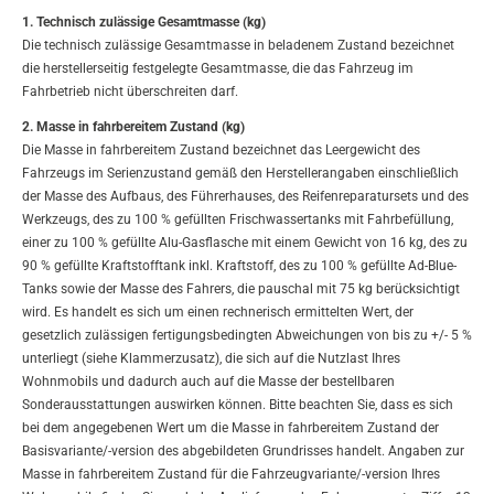
1. Technisch zulässige Gesamtmasse (kg)
Die technisch zulässige Gesamtmasse in beladenem Zustand bezeichnet
die herstellerseitig festgelegte Gesamtmasse, die das Fahrzeug im
Fahrbetrieb nicht überschreiten darf.
2. Masse in fahrbereitem Zustand (kg)
Die Masse in fahrbereitem Zustand bezeichnet das Leergewicht des
Fahrzeugs im Serienzustand gemäß den Herstellerangaben einschließlich
der Masse des Aufbaus, des Führerhauses, des Reifenreparatursets und des
Werkzeugs, des zu 100 % gefüllten Frischwassertanks mit Fahrbefüllung,
einer zu 100 % gefüllte Alu-Gasflasche mit einem Gewicht von 16 kg, des zu
90 % gefüllte Kraftstofftank inkl. Kraftstoff, des zu 100 % gefüllte Ad-Blue-
Tanks sowie der Masse des Fahrers, die pauschal mit 75 kg berücksichtigt
wird. Es handelt es sich um einen rechnerisch ermittelten Wert, der
gesetzlich zulässigen fertigungsbedingten Abweichungen von bis zu +/- 5 %
unterliegt (siehe Klammerzusatz), die sich auf die Nutzlast Ihres
Wohnmobils und dadurch auch auf die Masse der bestellbaren
Sonderausstattungen auswirken können. Bitte beachten Sie, dass es sich
bei dem angegebenen Wert um die Masse in fahrbereitem Zustand der
Basisvariante/-version des abgebildeten Grundrisses handelt. Angaben zur
Masse in fahrbereitem Zustand für die Fahrzeugvariante/-version Ihres