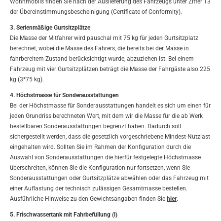
Wohnmobils finden Sie nach der Auslieferung des Fahrzeugs unter Ziffer 13
der Übereinstimmungsbescheinigung (Certificate of Conformity).
3. Serienmäßige Gurtsitzplätze
Die Masse der Mitfahrer wird pauschal mit 75 kg für jeden Gurtsitzplatz
berechnet, wobei die Masse des Fahrers, die bereits bei der Masse in
fahrbereitem Zustand berücksichtigt wurde, abzuziehen ist. Bei einem
Fahrzeug mit vier Gurtsitzplätzen beträgt die Masse der Fahrgäste also 225
kg (3*75 kg).
4. Höchstmasse für Sonderausstattungen
Bei der Höchstmasse für Sonderausstattungen handelt es sich um einen für
jeden Grundriss berechneten Wert, mit dem wir die Masse für die ab Werk
bestellbaren Sonderausstattungen begrenzt haben. Dadurch soll
sichergestellt werden, dass die gesetzlich vorgeschriebene Mindest-Nutzlast
eingehalten wird. Sollten Sie im Rahmen der Konfiguration durch die
Auswahl von Sonderausstattungen die hierfür festgelegte Höchstmasse
überschreiten, können Sie die Konfiguration nur fortsetzen, wenn Sie
Sonderausstattungen oder Gurtsitzplätze abwählen oder das Fahrzeug mit
einer Auflastung der technisch zulässigen Gesamtmasse bestellen.
Ausführliche Hinweise zu den Gewichtsangaben finden Sie
hier
.
5. Frischwassertank mit Fahrbefüllung (l)