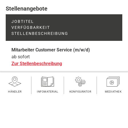
Stellenangebote
JOBTITEL
VERFÜGBARKEIT
STELLENBESCHREIBUNG
Mitarbeiter Customer Service (m/w/d)
ab sofort
Zur Stellenbeschreibung
Lackierer (m/w/d)
ab sofort
HÄNDLER
INFOMATERIAL
KONFIGURATOR
MEDIATHEK
Zur Stellenbeschreibung
FINDEN
Lagerist (m/w/d)
ab sofort