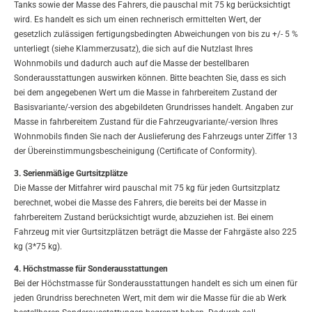
Tanks sowie der Masse des Fahrers, die pauschal mit 75 kg berücksichtigt
wird. Es handelt es sich um einen rechnerisch ermittelten Wert, der
gesetzlich zulässigen fertigungsbedingten Abweichungen von bis zu +/- 5 %
unterliegt (siehe Klammerzusatz), die sich auf die Nutzlast Ihres
Wohnmobils und dadurch auch auf die Masse der bestellbaren
Sonderausstattungen auswirken können. Bitte beachten Sie, dass es sich
bei dem angegebenen Wert um die Masse in fahrbereitem Zustand der
Basisvariante/-version des abgebildeten Grundrisses handelt. Angaben zur
Masse in fahrbereitem Zustand für die Fahrzeugvariante/-version Ihres
Wohnmobils finden Sie nach der Auslieferung des Fahrzeugs unter Ziffer 13
der Übereinstimmungsbescheinigung (Certificate of Conformity).
3. Serienmäßige Gurtsitzplätze
Die Masse der Mitfahrer wird pauschal mit 75 kg für jeden Gurtsitzplatz
berechnet, wobei die Masse des Fahrers, die bereits bei der Masse in
fahrbereitem Zustand berücksichtigt wurde, abzuziehen ist. Bei einem
Fahrzeug mit vier Gurtsitzplätzen beträgt die Masse der Fahrgäste also 225
kg (3*75 kg).
4. Höchstmasse für Sonderausstattungen
Bei der Höchstmasse für Sonderausstattungen handelt es sich um einen für
jeden Grundriss berechneten Wert, mit dem wir die Masse für die ab Werk